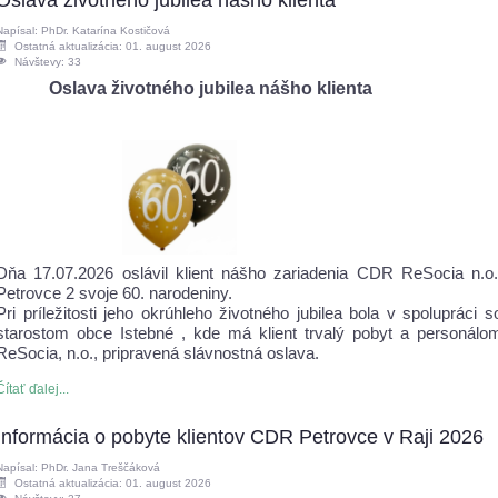
Oslava životného jubilea nášho klienta
Napísal: PhDr. Katarína Kostičová
Ostatná aktualizácia: 01. august 2026
Návštevy: 33
Oslava životného jubilea nášho klienta
Dňa 17.07.2026 oslávil klient nášho zariadenia CDR ReSocia n.o.
Petrovce 2 svoje 60. narodeniny.
Pri príležitosti jeho okrúhleho životného jubilea bola v spolupráci s
starostom obce Istebné , kde má klient trvalý pobyt a personálo
ReSocia, n.o., pripravená slávnostná oslava.
Čítať ďalej...
Informácia o pobyte klientov CDR Petrovce v Raji 2026
Napísal: PhDr. Jana Treščáková
Ostatná aktualizácia: 01. august 2026