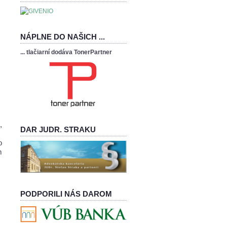
NÁPLNE DO NAŠICH ...
... tlačiarní dodáva TonerPartner
,
DAR JUDR. STRAKU
o
m
PODPORILI NÁS DAROM