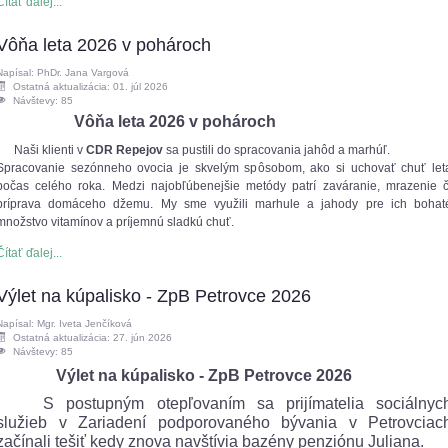
Čítať ďalej...
Vôňa leta 2026 v pohároch
Napísal: PhDr. Jana Vargová
Ostatná aktualizácia: 01. júl 2026
Návštevy: 85
Vôňa leta 2026 v pohároch
Naši klienti v
CDR Repejov
sa pustili do spracovania jahôd a marhúľ.
Spracovanie sezónneho ovocia je skvelým spôsobom, ako si uchovať chuť let
počas celého roka. Medzi najobľúbenejšie metódy patrí zaváranie, mrazenie č
príprava domáceho džemu. My sme využili marhule a jahody pre ich bohat
množstvo vitamínov a príjemnú sladkú chuť.
Čítať ďalej...
Výlet na kúpalisko - ZpB Petrovce 2026
Napísal: Mgr. Iveta Jenčíková
Ostatná aktualizácia: 27. jún 2026
Návštevy: 85
Výlet na kúpalisko - ZpB Petrovce 2026
S postupným otepľovaním sa prijímatelia sociálnyc
služieb v Zariadení podporovaného bývania v Petrovciac
začínali tešiť kedy znova navštívia bazény penziónu Juliana.