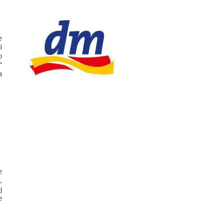
e
i
o
“
a
e
,
j
e