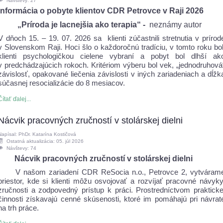
Návštevy: 27
Informácia o pobyte klientov CDR Petrovce v Raji 2026
„Príroda je lacnejšia ako terapia“ -
neznámy autor
V dňoch 15. – 19. 07. 2026 sa
klienti zúčastnili stretnutia v prírod
v Slovenskom Raji. Hoci šlo o každoročnú tradíciu, v tomto roku bol
klienti psychologičkou cielene vybraní a pobyt bol dlhší ak
v predchádzajúcich rokoch. Kritériom výberu bol vek, „jednodruhová
závislosť, opakované liečenia závislosti v iných zariadeniach a dĺžk
súčasnej resocializácie do 8 mesiacov.
Čítať ďalej...
Nácvik pracovných zručností v stolárskej dielni
Napísal: PhDr. Katarína Kostičová
Ostatná aktualizácia: 05. júl 2026
Návštevy: 74
Nácvik pracovných zručností v stolárskej dielni
V našom zariadení CDR ReSocia n.o., Petrovce 2, vytváram
priestor, kde si klienti môžu osvojovať a rozvíjať pracovné návyky
zručnosti a zodpovedný prístup k práci. Prostredníctvom prakticke
činnosti získavajú cenné skúsenosti, ktoré im pomáhajú pri návrat
na trh práce.