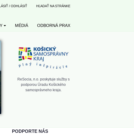
LÁSIŤ / ODHLÁSIŤ
HĽADAŤ NA STRÁNKE
Y
MÉDIÁ
ODBORNÁ PRAX
ReSocia, n.o. poskytuje služby s
podporou Úradu Košického
samosprávneho kraja.
PODPORTE NÁS