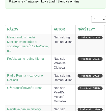
Práve tu je 44 návštevníkov a žiadni členovia on-line
Zobrazené pol
NÁZOV
AUTOR
NÁVŠTEVY
Memorandum medzi
Napísal: Ing.
Prečítané: 2768x
Ministerstvom práce a
Roman Milián
sociálnych vecí ČR a ReSocia,
n.o.
Poďakovanie rodiny klienta
Napísal:
Prečítané: 3584x
Veronika
Cipková
Rádio Regina - rozhovor o
Napísal: Ing.
Prečítané: 3022x
ReSocii
Roman Milián
Užhorodskí novinári u nás
Napísal:
Prečítané: 6040x
PaedDr.
Mikuláš
Michalko
Návšteva pani ministerky
Napísal:
Prečítané: 4326x