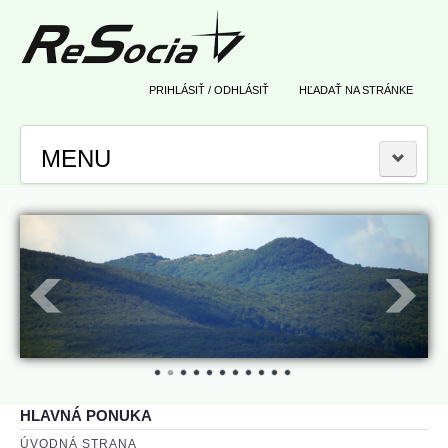
PRIHLÁSIŤ / ODHLÁSIŤ
HĽADAŤ NA STRÁNKE
MENU
ÚSPEŠNÉ GRANTY
2019, Regionálny príspevok Úradu podpredsedu
2019, Dotácia od Ministerstva zdravotníctva
2019, Dotácia od VÚC KSK
2017, Zefektívnenie resocializácie
HLAVNÁ PONUKA
ÚVODNÁ STRANA