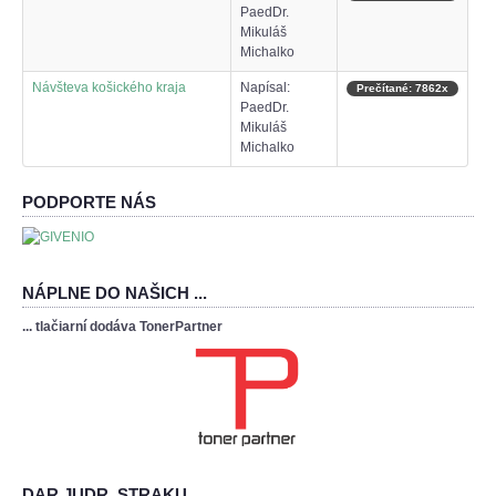
PaedDr.
Mikuláš
Michalko
Návšteva košického kraja
Napísal:
Prečítané: 7862x
PaedDr.
Mikuláš
Michalko
PODPORTE NÁS
NÁPLNE DO NAŠICH ...
... tlačiarní dodáva TonerPartner
DAR JUDR. STRAKU