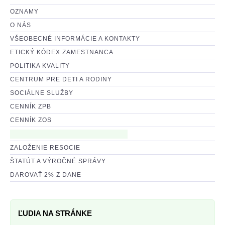
2016, Zriadenie prac. dielní
OZNAMY
O NÁS
2016, Obnova vnútorného vybavenia
VŠEOBECNÉ INFORMÁCIE A KONTAKTY
ETICKÝ KÓDEX ZAMESTNANCA
2015, Ľudské práva a slobody
POLITIKA KVALITY
CENTRUM PRE DETI A RODINY
2015, Obnova zariadenia
SOCIÁLNE SLUŽBY
2014, Ochrana práv detí
CENNÍK ZPB
CENNÍK ZOS
2012, Rekonštrukcia
ZALOŽENIE RESOCIE
2011, Rekonštrukcia
ŠTATÚT A VÝROČNÉ SPRÁVY
DAROVAŤ 2% Z DANE
MÉDIÁ
ODBORNÁ PRAX
ĽUDIA NA STRÁNKE